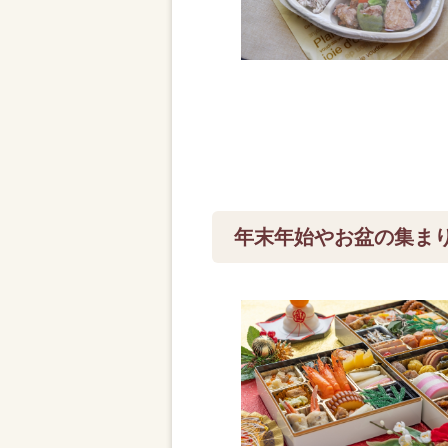
年末年始やお盆の集ま