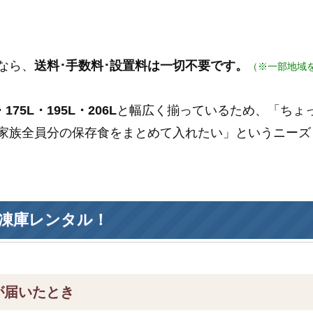
なら、
送料･手数料･設置料は一切不要です。
（※一部地域
175L・195L・206L
と幅広く揃っているため、「ちょ
家族全員分の保存食をまとめて入れたい」というニーズ
凍庫レンタル！
が届いたとき