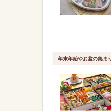
年末年始やお盆の集ま