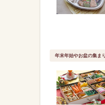
年末年始やお盆の集ま