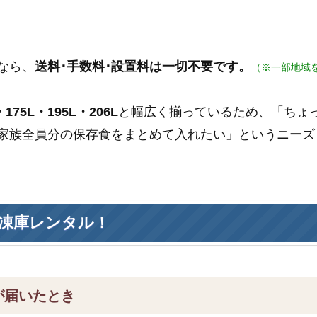
なら、
送料･手数料･設置料は一切不要です。
（※一部地域
175L・195L・206L
と幅広く揃っているため、「ちょ
家族全員分の保存食をまとめて入れたい」というニーズ
凍庫レンタル！
が届いたとき