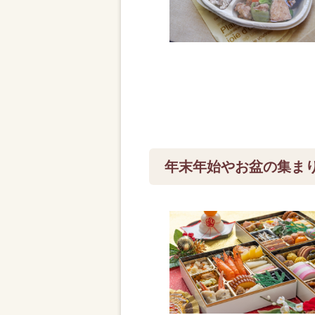
年末年始やお盆の集ま