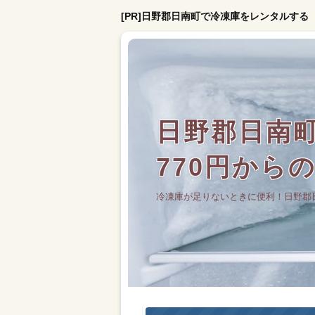
[PR]日野郡日南町で冷凍庫をレンタルする
日野郡日南
770円から
冷凍庫が足りないときに便利！日野郡