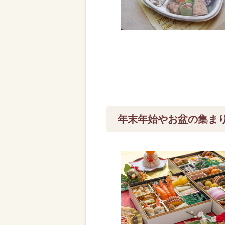
年末年始やお盆の集ま