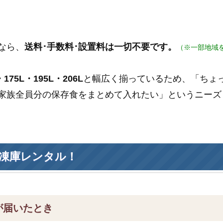
なら、
送料･手数料･設置料は一切不要です。
（※一部地域
175L・195L・206L
と幅広く揃っているため、「ちょ
家族全員分の保存食をまとめて入れたい」というニーズ
凍庫レンタル！
が届いたとき