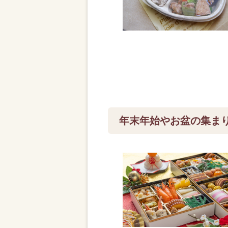
年末年始やお盆の集ま