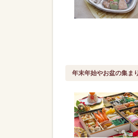
年末年始やお盆の集ま