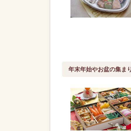
年末年始やお盆の集ま