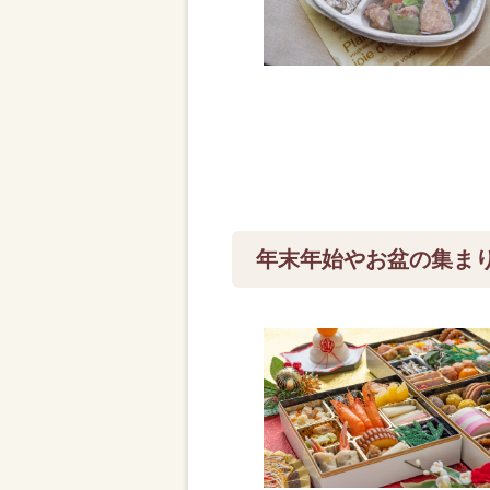
年末年始やお盆の集ま