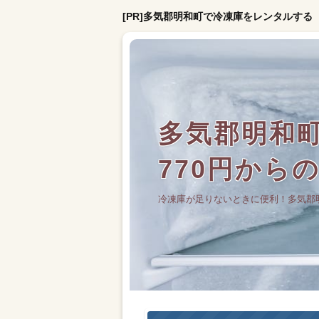
[PR]多気郡明和町で冷凍庫をレンタルする
多気郡明和
770円から
冷凍庫が足りないときに便利！多気郡