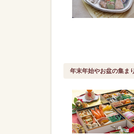
年末年始やお盆の集ま