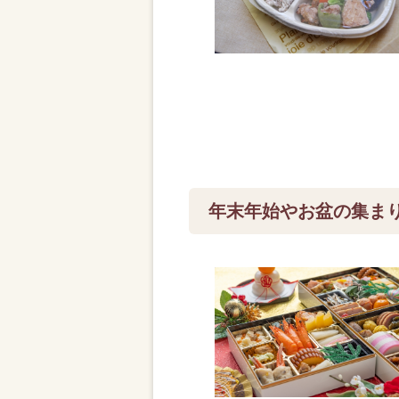
年末年始やお盆の集ま