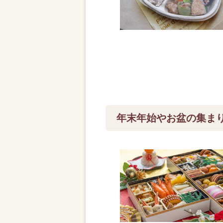
年末年始やお盆の集ま