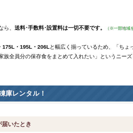
なら、
送料･手数料･設置料は一切不要です。
（※一部地域
175L・195L・206L
と幅広く揃っているため、「ちょ
家族全員分の保存食をまとめて入れたい」というニーズ
凍庫レンタル！
が届いたとき