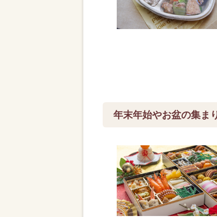
年末年始やお盆の集ま