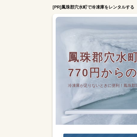
[PR]鳳珠郡穴水町で冷凍庫をレンタルする
鳳珠郡穴水
770円から
冷凍庫が足りないときに便利！鳳珠郡