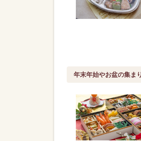
年末年始やお盆の集ま