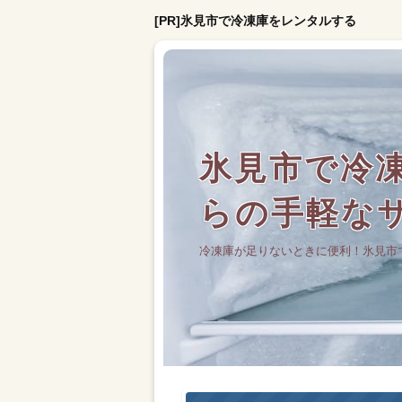
[PR]氷見市で冷凍庫をレンタルする
氷見市で冷凍
らの手軽な
冷凍庫が足りないときに便利！氷見市