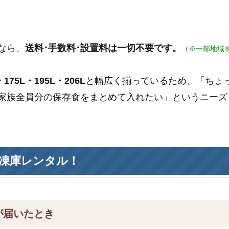
なら、
送料･手数料･設置料は一切不要です。
（※一部地域
175L・195L・206L
と幅広く揃っているため、「ちょ
家族全員分の保存食をまとめて入れたい」というニーズ
凍庫レンタル！
が届いたとき