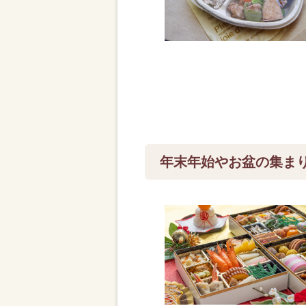
年末年始やお盆の集ま