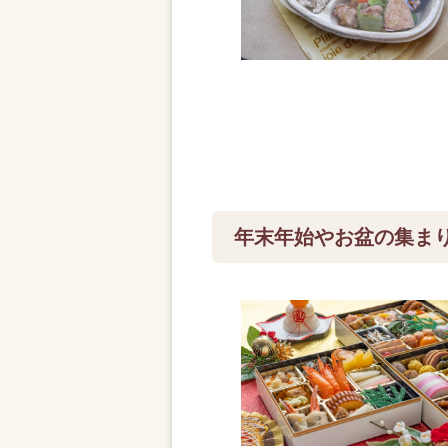
年末年始やお盆の集ま