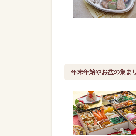
年末年始やお盆の集ま