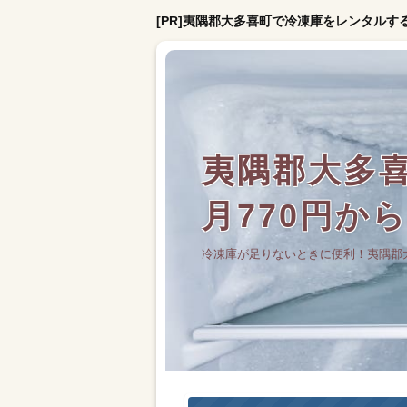
[PR]夷隅郡大多喜町で冷凍庫をレンタルす
夷隅郡大多
月770円か
冷凍庫が足りないときに便利！夷隅郡