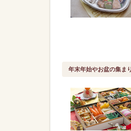
年末年始やお盆の集ま