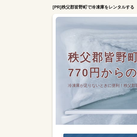
[PR]秩父郡皆野町で冷凍庫をレンタルする
秩父郡皆野
770円から
冷凍庫が足りないときに便利！秩父郡