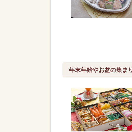
年末年始やお盆の集ま