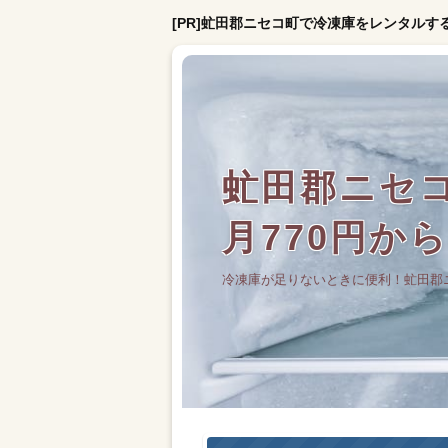
[PR]虻田郡ニセコ町で冷凍庫をレンタルす
虻田郡ニセ
月770円か
冷凍庫が足りないときに便利！虻田郡