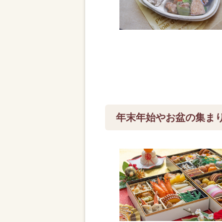
年末年始やお盆の集ま